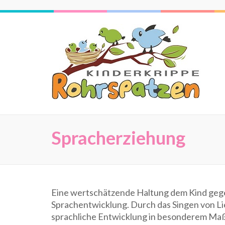
Zum
Inhalt
springen
(Eingabetaste
drücken)
Spracherziehung
Eine wertschätzende Haltung dem Kind gegenü
Sprachentwicklung. Durch das Singen von L
sprachliche Entwicklung in besonderem Maße