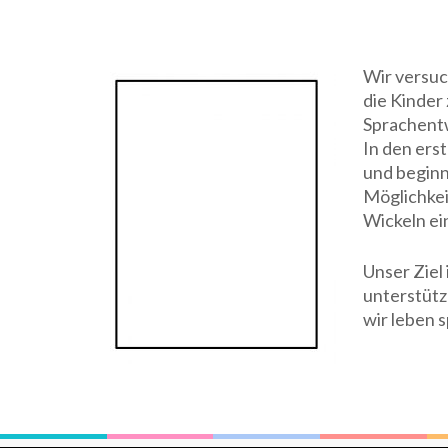
Wir versuc
die Kinder
Sprachentw
In den ers
und beginn
Möglichkei
Wickeln ei
Unser Ziel
unterstütze
wir leben 